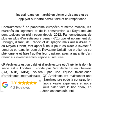
Investir dans un marché en pleine croissance et se
appuyer sur notre savoir-faire et de l'expérience
Contrairement à ce panorama européen et même mondial, les
marchés du logement et de la construction au Royaume-Uni
sont toujours en plein essor depuis 2012. Par conséquent, de
plus en plus d’investisseurs venant d’Europe et notamment du
Portugal, d’Italie, de France et d’Espagne mais aussi d’Asie et
du Moyen Orient, font appel à nous pour les aider à investir à
Londres et dans le reste du Royaume-Uni afin de profiter de ce
phénomène et faire fructifier leur capitaux avec la garantie d’un
retour sur investissement rapide et sécurisé.
qR Architects est un cabinet d'architecture et d'ingénierie dont le
siège est à Londres. Fondé par l'architecte Bruno Gouveia
(OA, ARB, RIBA), soutenu par une équipe talentueuse
d’architectes internationaux, QR Architects est maintenant une
référence dans le domaine de l'architecture et de la construction
✖
4.9
au Royaume-Uni. Grâce à notre vaste expérience et notre
savoir-faire, nous pouvons vous aider faire le bon choix, en
43 Reviews
terme d’investissement immobilier, en toute sécurité.
Colin Ashwood
Si vous souhaitez investir dans des propriétés afin de
développer des projets avec un rendement élevé au Royaume-
Highly
Uni ou même si vous envisagez à peine cette option, contactez-
recommend.
nous sans engagement et nous pouvons vous aider à franchir
Great
le pas efficacement et en toute sécurité.
comunication from
qR Architects Ltd.
start to finish